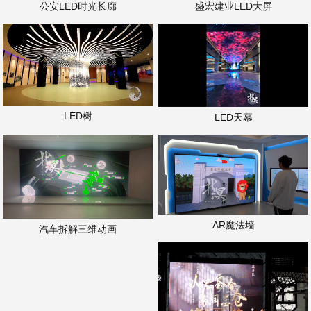
公安LED时光长廊
盛宏建业LED大屏
LED树
LED天幕
AR魔法墙
汽车拆解三维动画