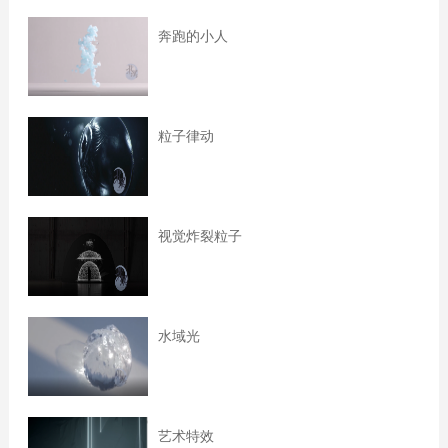
奔跑的小人
粒子律动
视觉炸裂粒子
水域光
艺术特效